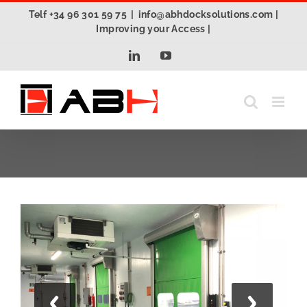
Skip
Telf +34 96 301 59 75
|
info@abhdocksolutions.com |
to
Improving your Access |
content
LinkedIn
YouTube