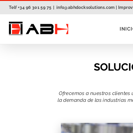
Saltar
Telf +34 96 301 59 75
|
info@abhdocksolutions.com | Improvi
al
contenido
INIC
SOLUCI
Ofrecemos a nuestros clientes 
la demanda de las industrias má