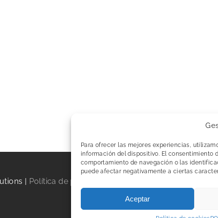
Ges
Para ofrecer las mejores experiencias, utiliza
información del dispositivo. El consentimiento 
comportamiento de navegación o las identificaci
puede afectar negativamente a ciertas caracter
utions |
Política de privacidad y Aviso legal Web
|
Política
Aceptar
LinkedIn
YouTube