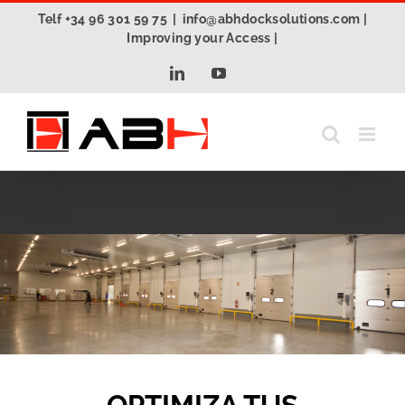
Saltar
Telf +34 96 301 59 75
|
info@abhdocksolutions.com |
al
Improving your Access |
contenido
LinkedIn
YouTube