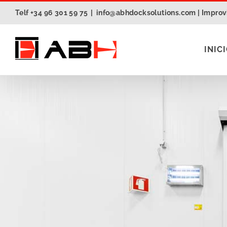
Saltar
Telf +34 96 301 59 75
|
info@abhdocksolutions.com | Improvi
al
contenido
INIC