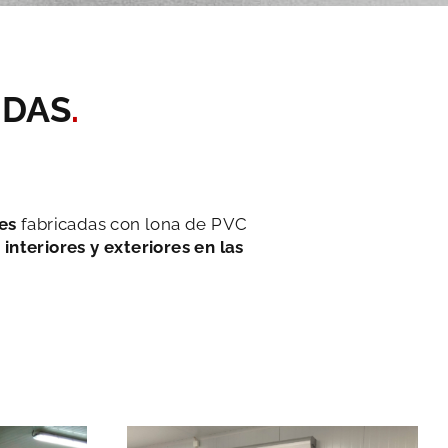
IDAS
.
es
fabricadas con lona de PVC
interiores y exteriores en las