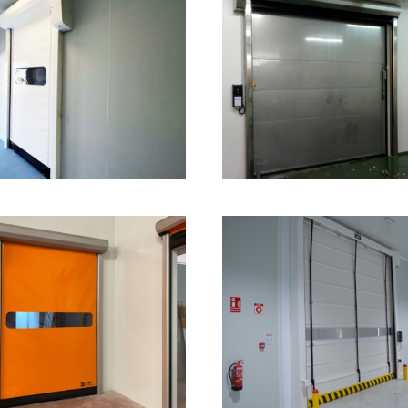
Puerta Rápida Permeabilidad Reducida
PRINX – Puerta Rápida Enrollable Ino
erta Rápida Enrollable Auto-Insertable
PRAPL – Puerta Rápida Apilable