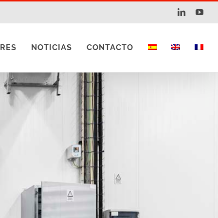
LinkedIn
You
RES
NOTICIAS
CONTACTO