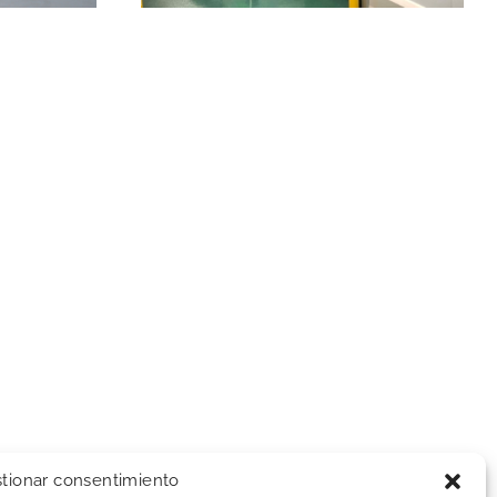
tionar consentimiento