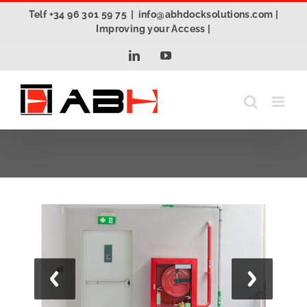
Saltar
Telf +34 96 301 59 75
|
info@abhdocksolutions.com |
al
Improving your Access |
contenido
LinkedIn
YouTube