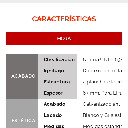
CARACTERÍSTICAS
HOJA
Clasificación
Norma UNE-1634 – Pu
Ignífugo
Doble capa de lana
ACABADO
Estructura
2 planchas de acer
Espesor
63 mm. Para EI-120
Acabado
Galvanizado antinge
Lacado
Blanco y Gris estand
ESTÉTICA
Medidas
Medidas estándar p