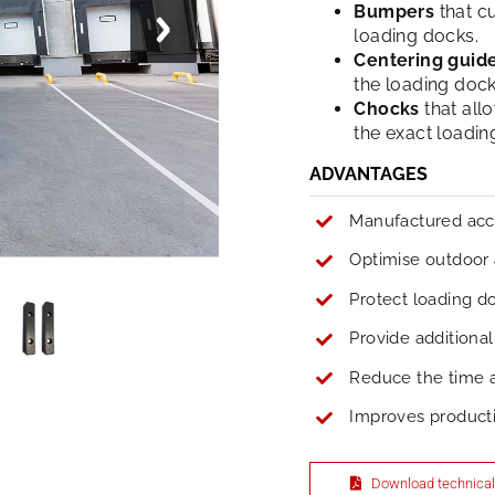
Bumpers
that c
loading docks.
Centering guid
the loading dock
Chocks
that all
the exact loadin
ADVANTAGES
Manufactured acco
Optimise outdoor 
Protect loading do
Provide additional
Reduce the time a
Improves productiv
Download technical