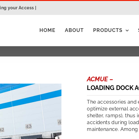
ng your Access |
HOME
ABOUT
PRODUCTS
ACMUE –
LOADING DOCK 
The accessories and 
optimize external acc
shelter, ramps), thus 
accidents during load
maintenance. Among t