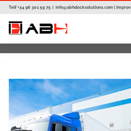
Skip
Telf +34 96 301 59 75
|
info@abhdocksolutions.com | Improvi
to
content